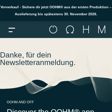
Vorverkauf - Sichere dir jetzt OOHM® aus der ersten Produktion –
Auslieferung bis spätestens 30. November 2026.
Menü öffnen
Skip to content
Thank you page
Danke, für dein
Newsletteranmeldung.
OOHM AND OFF
Discover the OOHM® app