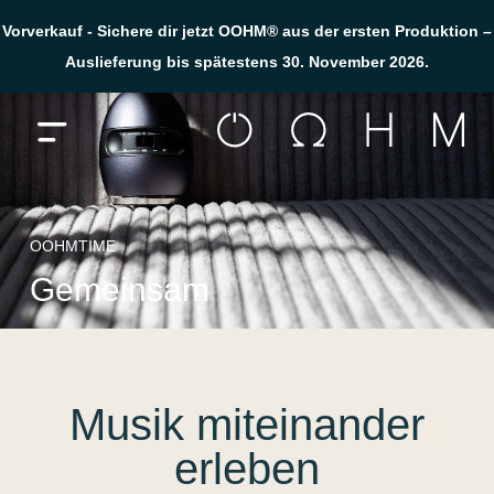
Zum Inhalt springen
Gemeinsam
Vorverkauf - Sichere dir jetzt OOHM® aus der ersten Produktion –
Auslieferung bis spätestens 30. November 2026.
Menü öffnen
OOHMTIME
Gemeinsam
Musik miteinander
erleben