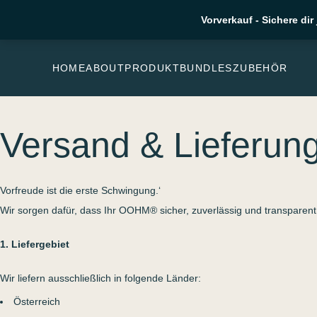
Vorverkauf - Sichere di
HOME
ABOUT
PRODUKT
BUNDLES
ZUBEHÖR
Versand & Lieferun
Zum Inhalt springen
Versand & Lieferung
Vorfreude ist die erste Schwingung.‘
Wir sorgen dafür, dass Ihr OOHM® sicher, zuverlässig und transparent
1. Liefergebiet
Wir liefern ausschließlich in folgende Länder:
Österreich